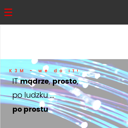
K3M - we do
IT!
IT
,
,
mądrze
prosto
po ludzku ...
po prostu